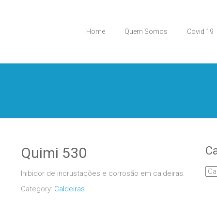
Home
Quem Somos
Covid 19
Ca
Quimi 530
Inibidor de incrustações e corrosão em caldeiras.
Category:
Caldeiras